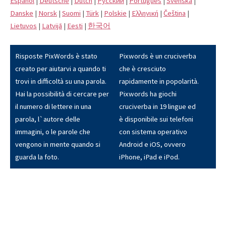
Español
|
Deutsche
|
Dutch
|
Pусский
|
Português
|
Svenska
|
Danske
|
Norsk
|
Suomi
|
Türk
|
Polskie
|
Eλληνική
|
Čeština
|
Lietuvos
|
Latvijā
|
Eesti
|
한국어
Risposte PixWords è stato
Pixwords è un cruciverba
creato per aiutarvi a quando ti
che è cresciuto
trovi in difficoltà su una parola.
rapidamente in popolarità.
Hai la possibilità di cercare per
Pixwords ha giochi
il numero di lettere in una
cruciverba in 19 lingue ed
parola, l`autore delle
è disponibile sui telefoni
immagini, o le parole che
con sistema operativo
vengono in mente quando si
Android e iOS, ovvero
guarda la foto.
iPhone, iPad e iPod.