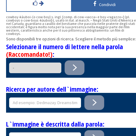
Condividi
cowboy ‹kàuboi› (o cow-boy) s. ingl. [comp. di cow «vacca» e boy «ragazzo»] (pl.
cowboys o cow-boys ‹kàuboi∫›), usato in ital. al masch. – Negli Stati Uniti d’America e
nel Canada, guardiano a cavallo del bestiame che pascola nelle praterie degli stati
occidentali; è figura molto nota per la sua presenza nella maggior parte dei film
western, caratteristico anche per il suo pittoresco abbigliamento: un film di
cowboys.
Sono disponibili tre opzioni di ricerca. Scegliere il metodo più semplice:
Selezionare il numero di lettere nella parola
(Raccomandato!)
:
Ricerca per autore dell`immagine:
L`immagine è descritta dalla parola: