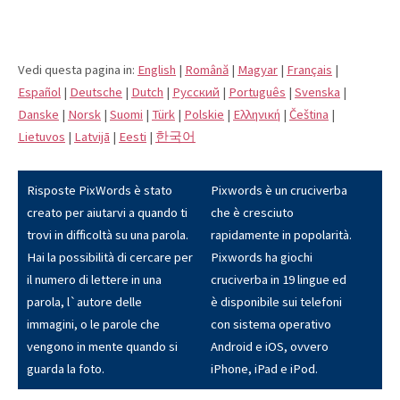
Vedi questa pagina in:
English
|
Română
|
Magyar
|
Français
|
Español
|
Deutsche
|
Dutch
|
Pусский
|
Português
|
Svenska
|
Danske
|
Norsk
|
Suomi
|
Türk
|
Polskie
|
Eλληνική
|
Čeština
|
Lietuvos
|
Latvijā
|
Eesti
|
한국어
Risposte PixWords è stato
Pixwords è un cruciverba
creato per aiutarvi a quando ti
che è cresciuto
trovi in difficoltà su una parola.
rapidamente in popolarità.
Hai la possibilità di cercare per
Pixwords ha giochi
il numero di lettere in una
cruciverba in 19 lingue ed
parola, l`autore delle
è disponibile sui telefoni
immagini, o le parole che
con sistema operativo
vengono in mente quando si
Android e iOS, ovvero
guarda la foto.
iPhone, iPad e iPod.