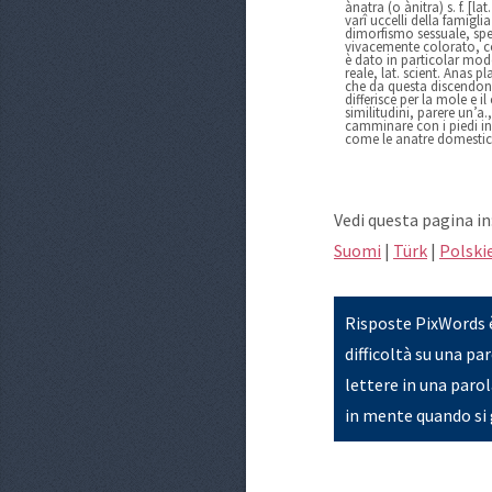
ànatra (o ànitra) s. f. [lat
varî uccelli della famigli
dimorfismo sessuale, sp
vivacemente colorato, 
è dato in particolar mod
reale, lat. scient. Anas p
che da questa discendono
differisce per la mole e i
similitudini, parere un’
camminare con i piedi in
come le anatre domestich
Vedi questa pagina in
Suomi
|
Türk
|
Polski
Risposte PixWords è 
difficoltà su una par
lettere in una paro
in mente quando si 