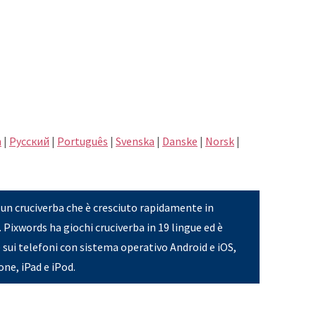
h
|
Pусский
|
Português
|
Svenska
|
Danske
|
Norsk
|
 un cruciverba che è cresciuto rapidamente in
 Pixwords ha giochi cruciverba in 19 lingue ed è
 sui telefoni con sistema operativo Android e iOS,
ne, iPad e iPod.