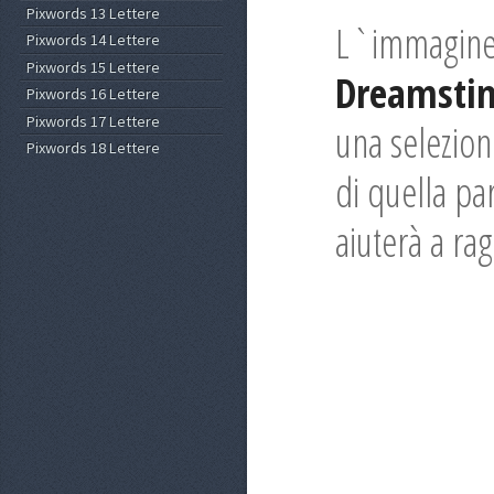
Pixwords 13 Lettere
L`immagine 
Pixwords 14 Lettere
Pixwords 15 Lettere
Dreamsti
Pixwords 16 Lettere
Pixwords 17 Lettere
una selezion
Pixwords 18 Lettere
di quella par
aiuterà a rag