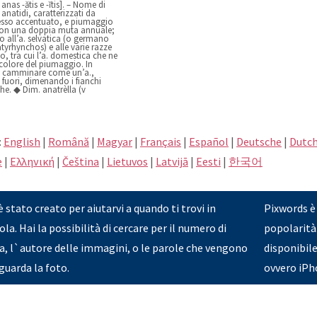
. anas -ătis e -ĭtis]. – Nome di
a anatidi, caratterizzati da
esso accentuato, e piumaggio
con una doppia muta annuale;
o all’a. selvatica (o germano
latyrhynchos) e alle varie razze
, tra cui l’a. domestica che ne
l colore del piumaggio. In
a., camminare come un’a.,
 fuori, dimenando i fianchi
e. ◆ Dim. anatrèlla (v
:
English
|
Română
|
Magyar
|
Français
|
Español
|
Deutsche
|
Dutc
e
|
Eλληνική
|
Čeština
|
Lietuvos
|
Latvijā
|
Eesti
|
한국어
stato creato per aiutarvi a quando ti trovi in
Pixwords è
ola. Hai la possibilità di cercare per il numero di
popolarità.
la, l`autore delle immagini, o le parole che vengono
disponibile
guarda la foto.
ovvero iPho