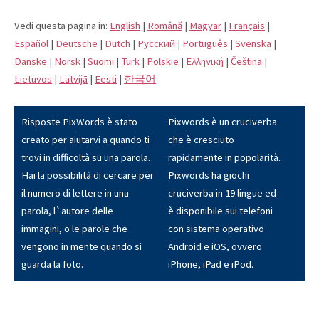
Vedi questa pagina in:
English
|
Română
|
Magyar
|
Français
|
Español
|
Deutsche
|
Dutch
|
Pусский
|
Português
|
Svenska
|
Danske
|
Norsk
|
Suomi
|
Türk
|
Polskie
|
Eλληνική
|
Čeština
|
Lietuvos
|
Latvijā
|
Eesti
|
한국어
Risposte PixWords è stato
Pixwords è un cruciverba
creato per aiutarvi a quando ti
che è cresciuto
trovi in difficoltà su una parola.
rapidamente in popolarità.
Hai la possibilità di cercare per
Pixwords ha giochi
il numero di lettere in una
cruciverba in 19 lingue ed
parola, l`autore delle
è disponibile sui telefoni
immagini, o le parole che
con sistema operativo
vengono in mente quando si
Android e iOS, ovvero
guarda la foto.
iPhone, iPad e iPod.