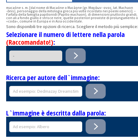
macaóne s. m. [dal nome di Macaóne o Macàone (gr. Μαχάων -ονος, lat. Machaon
-ŏnis), personaggio della mitologia greca più volte ricordato nei poemi omerici]. –
Farfalla della famiglia papilionidi (Papilio machaon), di dimensioni piuttosto grandi,
con ali a fondo giallo e strisce nere, quelle posteriori provviste di prolungamento o
«coda», comune in Europa e in Asia occidentale.
Sono disponibili tre opzioni di ricerca. Scegliere il metodo più semplice:
Selezionare il numero di lettere nella parola
(Raccomandato!)
:
Ricerca per autore dell`immagine:
L`immagine è descritta dalla parola: