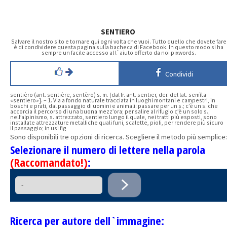
SENTIERO
Salvare il nostro sito e tornare qui ogni volta che vuoi. Tutto quello che dovete fare
è di condividere questa pagina sulla bacheca di Facebook. In questo modo si ha
sempre un facile accesso al l`aiuto offerto da noi pixwords.
Condividi
sentièro (ant. sentière, sentèro) s. m. [dal fr. ant. sentier, der. del lat. semĭta
«sentiero»]. – 1. Via a fondo naturale tracciata in luoghi montani e campestri, in
boschi e prati, dal passaggio di uomini e animali: passare per un s.; c’è un s. che
accorcia il percorso di una buona mezz’ora; per salire al rifugio c’è un solo s.;
nell’alpinismo, s. attrezzato, sentiero lungo il quale, nei tratti più esposti, sono
installate attrezzature metalliche quali funi, scalette, pioli, per rendere più sicuro
il passaggio; in usi fig
Sono disponibili tre opzioni di ricerca. Scegliere il metodo più semplice:
Selezionare il numero di lettere nella parola
(Raccomandato!)
:
Ricerca per autore dell`immagine: