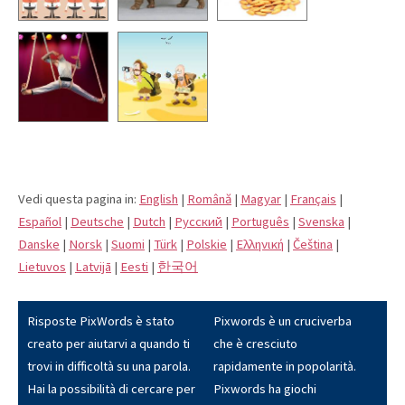
Vedi questa pagina in:
English
|
Română
|
Magyar
|
Français
|
Español
|
Deutsche
|
Dutch
|
Pусский
|
Português
|
Svenska
|
Danske
|
Norsk
|
Suomi
|
Türk
|
Polskie
|
Eλληνική
|
Čeština
|
Lietuvos
|
Latvijā
|
Eesti
|
한국어
Risposte PixWords è stato
Pixwords è un cruciverba
creato per aiutarvi a quando ti
che è cresciuto
trovi in difficoltà su una parola.
rapidamente in popolarità.
Hai la possibilità di cercare per
Pixwords ha giochi