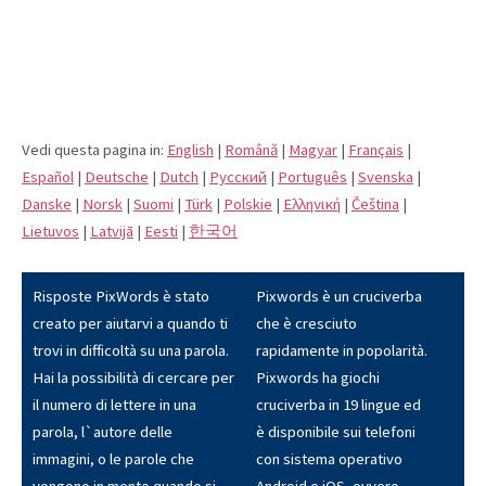
Vedi questa pagina in:
English
|
Română
|
Magyar
|
Français
|
Español
|
Deutsche
|
Dutch
|
Pусский
|
Português
|
Svenska
|
Danske
|
Norsk
|
Suomi
|
Türk
|
Polskie
|
Eλληνική
|
Čeština
|
Lietuvos
|
Latvijā
|
Eesti
|
한국어
Risposte PixWords è stato
Pixwords è un cruciverba
creato per aiutarvi a quando ti
che è cresciuto
trovi in difficoltà su una parola.
rapidamente in popolarità.
Hai la possibilità di cercare per
Pixwords ha giochi
il numero di lettere in una
cruciverba in 19 lingue ed
parola, l`autore delle
è disponibile sui telefoni
immagini, o le parole che
con sistema operativo