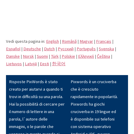
Vedi questa pagina in:
English
|
Română
|
Magyar
|
Français
|
Español
|
Deutsche
|
Dutch
|
Pусский
|
Português
|
Svenska
|
Danske
|
Norsk
|
Suomi
|
Türk
|
Polskie
|
Eλληνική
|
Čeština
|
Lietuvos
|
Latvijā
|
Eesti
|
한국어
Risposte PixWords è stato
Pixwords è un cruciverba
creato per aiutarvi a quando ti
che è cresciuto
trovi in difficoltà su una parola.
rapidamente in popolarità.
Hai la possibilità di cercare per
Pixwords ha giochi
il numero di lettere in una
cruciverba in 19 lingue ed
parola, l`autore delle
è disponibile sui telefoni
immagini, o le parole che
con sistema operativo